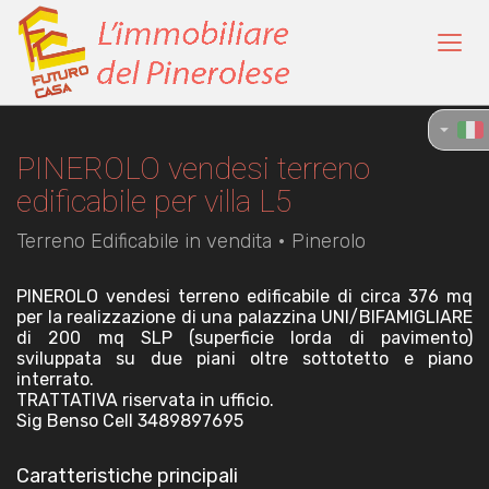
73.000 €
Toggl
navig
PINEROLO vendesi terreno
edificabile per villa L5
Terreno Edificabile in vendita • Pinerolo
PINEROLO vendesi terreno edificabile di circa 376 mq
per la realizzazione di una palazzina UNI/BIFAMIGLIARE
di 200 mq SLP (superficie lorda di pavimento)
sviluppata su due piani oltre sottotetto e piano
interrato.
TRATTATIVA riservata in ufficio.
Sig Benso Cell 3489897695
Caratteristiche principali