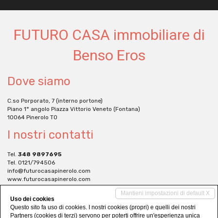
FUTURO CASA immobiliare di
Benso Eros
Dove siamo
C.so Porporato, 7 (interno portone)
Piano 1° angolo Piazza Vittorio Veneto (Fontana)
10064 Pinerolo TO
I nostri contatti
Tel.
348 9897695
Tel. 0121/794506
info@futurocasapinerolo.com
www.futurocasapinerolo.com
Social Networks
Mantieni impostazioni di default X
Uso dei cookies
Questo sito fa uso di cookies. I nostri cookies (propri) e quelli dei nostri
Partners (cookies di terzi) servono per poterti offrire un'esperienza unica