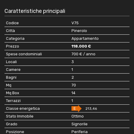
Caratteristiche principali
Codice
V75
Città
Pinerolo
Categoria
Appartamento
Prezzo
118.000 €
Spese condominiali
700 € / anno
Locali
3
Camere
1
Bagni
2
Mq
70
Mq Box
14
Terrazzi
1
Classe energetica
E
213,46
Stato Immobile
Ottimo
Grado
Signorile
Posizione
Periferia