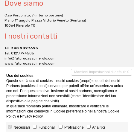
Dove siamo
C.so Porporato, 7 (interno portone)
Piano 1° angolo Piazza Vittorio Veneto (Fontana)
10064 Pinerolo TO
I nostri contatti
Tel.
348 9897695
Tel. 0121/794506
info@futurocasapinerolo.com
www.futurocasapinerolo.com
Social Networks
Mantieni impostazioni di default X
Uso dei cookies
Questo sito fa uso di cookies. I nostri cookies (propri) e quelli dei nostri
Partners (cookies di terzi) servono per poterti offrire un'esperienza unica
con noi. Per questo motivo, insieme ai nostri partners, raccogliamo e
processiamo informazioni non sensibili (come l'identificatore del tuo
dispositivo o le pagine che visiti).
In qualsiasi momento potrai eliminare, modificare o verificare le
informazioni che condividi in
Cookie preference
o nella nostra
Cookie
Policy
e
Privacy Policy
.
Necessari
Funzionali
Profilazione
Analitici